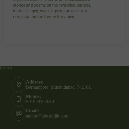
stories and poems on the invisibles, pariahs,
my throat, so di
margins, aged, weaklings of our society. A
candles.”
rising star on the literary firmament.
Contact
Address:
Berhampore, Murshidabad, 742101.
Mobile:
+919593026801
Email:
author@abusiddik.com