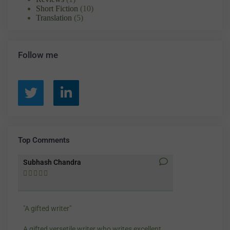
Short Fiction
(10)
Translation
(5)
Follow me
Top Comments
Subhash Chandra
Santosh Bakay










"A gifted writer"
Praise for my wr
A gifted versetile writer who writes excellent
“Your story Unde