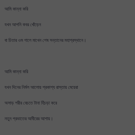
আমি কান্না করি
যখন আপনি কবর খোঁড়েন
বা চিতার ওম গালে মাখেন শেষ সন্তানের মহাপ্রস্থানে।
আমি কান্না করি
যখন দিনের নির্মল আলোয় প্রকাশ্য রাস্তায় মেয়েরা
অসাড় শরীর বেচতে টানা হিঁচড়া করে
নতুন প্রভাতের আবীরের আশায়।