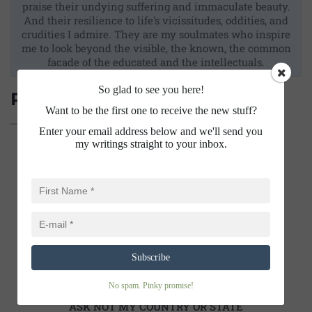
praise their undying suffering and immaculate beauty.
And their resilience to life's vicissitudes, oddities, and
crudities I admire. They are my soulmates who inspire
me to look beyond the visible, the known, the common
facade of the educated and the intellectuals.
So glad to see you here!
Related Posts
Want to be the first one to receive the new stuff?
Enter your email address below and we'll send you
my writings straight to your inbox.
Subscribe
No spam. Pinky promise!
ASK NOT MY COUNTRY OR STATE